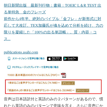
朝日新聞出版 最新刊行物：書籍：TOEIC L＆R TEST 出
る単特急 金のフレーズ
前作から4年半。絶対のバイブル「金フレ」が新形式に対
応して大改訂。TEX加藤氏が魂を込めて分析を続け、力の
限りを凝縮した「100%の出る単語帳」。質・内容・コ
ス...
publications.asahi.com
音声は日本語訳付と英語のみの２パターンがあるので、慣
れたら英語のみのパターンで意味を言え、さらに音声にか