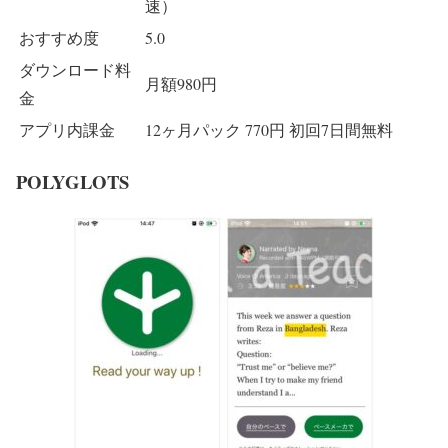
速）
おすすめ度
5.0
ダウンロード料
月額980円
金
アプリ内課金
12ヶ月パック 770円 初回7日間無料
POLYGLOTS