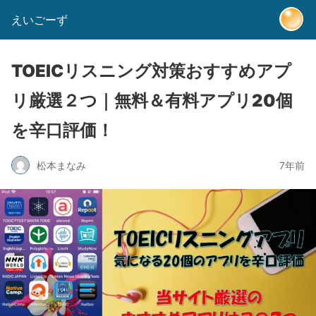
えいごーず
TOEICリスニング対策おすすめアプ
リ厳選２つ｜無料＆有料アプリ20個
を辛口評価！
松本まなみ
7年前