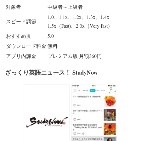
対象者
中級者～上級者
1.0、1.1x、1.2x、1.3x、1.4x
スピード調節
1.5x（Fast)、2.0x（Very fast）
おすすめ度
5.0
ダウンロード料金
無料
アプリ内課金
プレミアム版 月額360円
ざっくり英語ニュース！ StudyNow