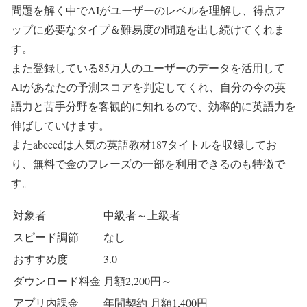
問題を解く中でAIがユーザーのレベルを理解し、得点ア
ップに必要なタイプ＆難易度の問題を出し続けてくれま
す。
また登録している85万人のユーザーのデータを活用して
AIがあなたの予測スコアを判定してくれ、自分の今の英
語力と苦手分野を客観的に知れるので、効率的に英語力を
伸ばしていけます。
またabceedは人気の英語教材187タイトルを収録してお
り、無料で金のフレーズの一部を利用できるのも特徴で
す。
対象者
中級者～上級者
スピード調節
なし
おすすめ度
3.0
ダウンロード料金
月額2,200円～
アプリ内課金
年間契約 月額1,400円