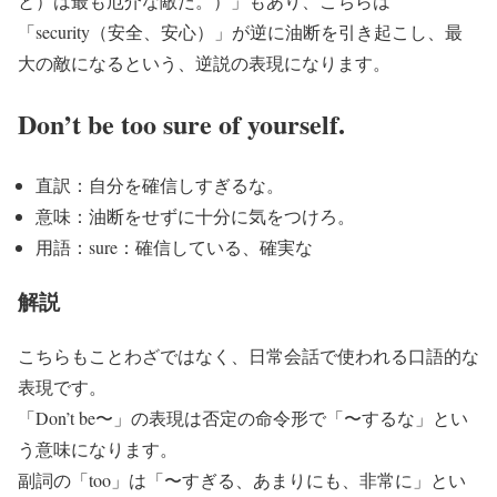
と）は最も厄介な敵だ。）」もあり、こちらは
「security（安全、安心）」が逆に油断を引き起こし、最
大の敵になるという、逆説の表現になります。
Don’t be too sure of yourself.
直訳：自分を確信しすぎるな。
意味：油断をせずに十分に気をつけろ。
用語：sure：確信している、確実な
解説
こちらもことわざではなく、日常会話で使われる口語的な
表現です。
「Don’t be〜」の表現は否定の命令形で「〜するな」とい
う意味になります。
副詞の「too」は「〜すぎる、あまりにも、非常に」とい