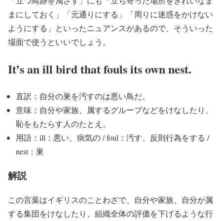
「立つ鳥跡を濁さず」にも「立ち寄った場所をきれいなま
まにしておく」「元通りにする」「周りに迷惑をかけない
ようにする」といったニュアンスがあるので、そういった
場面で使うといいでしょう。
It’s an ill bird that fouls its own nest.
直訳：自分の巣を汚すのは悪い鳥だ。
意味：自分や家族、属するグループなどをけなしたり、
恥をもたらす人のたとえ。
用語：ill：悪い、病気の / foul：汚す、反則行為をする /
nest：巣
解説
この言葉はイギリスのことわざで、自分や家族、自分が属
する集団をけなしたり、組織全体の評価を下げるような行