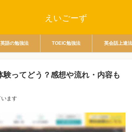
えいごーず
英語の勉強法
TOEIC勉強法
英会話上達
料体験ってどう？感想や流れ・内容も
ています