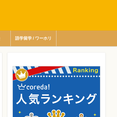
法
語学留学 / ワーホリ