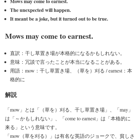
Mows may come to earnest.
The unexpected will happen.
It meant be a joke, but it turned out to be true.
Mows may come to earnest.
直訳：干し草置き場が本格的になるかもしれない。
意味：冗談で言ったことが本当になることがある。
用語：mow：干し草置き場、（草を）刈る / earnest：本
格的に
解説
「mow」とは「（草を）刈る、干し草置き場」、「may」
は「～かもしれない」、「come to earnest」は「本格的に
来る」という意味です。
「mow（草を刈る）」は有名な英語のジョークで、貧しさ