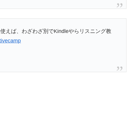
えば、わざわざ別でKindleやらリスニング教
tivecamp