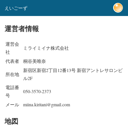
えいごーず
運営者情報
運営会
ミライミイナ株式会社
社
代表者
桐谷美唯奈
新宿区新宿2丁目12番13号 新宿アントレサロンビ
所在地
ル2F
電話番
050-3570-2373
号
メール
miina.kiritani@gmail.com
地図